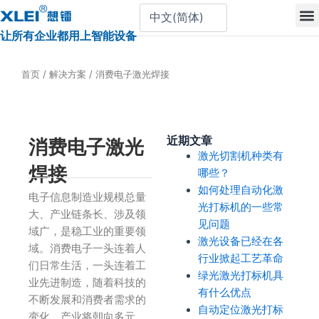
跳
至
让所有企业都用上智能设备
内
容
首页
/
解决方案
/ 消费电子激光焊接
近期文章
消费电子激光
激光切割机种类有
焊接
哪些？
如何处理自动化激
电子信息制造业规模总量
光打标机的一些常
大、产业链条长、涉及领
见问题
域广，是稳工业的重要领
激光设备已经在各
域。消费电子一头连着人
行业掀起工艺革命
们日常生活，一头连着工
绿光激光打标机具
业先进制造，随着科技的
有什么优点
不断发展和消费者需求的
自动定位激光打标
变化，产业将朝向多元