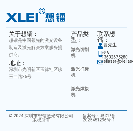
关于想镭：
产品类
联系想
型：
镭：
想镭是中国领先的激光设备
曹先生
制造及激光解决方案服务提
激光切割
+86
供商。
机
13632675280
xleilaser@xleila
地址：
激光打标
深圳市光明新区玉律社区珍
机
玉二路85号
激光焊接
机
© 2024 深圳市想镭激光有限公司
备案号：粤ICP备
版权所有
2025451296号-1