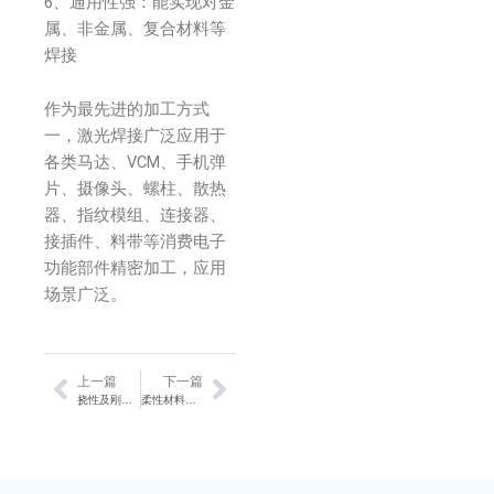
6、通用性强：能实现对金
属、非金属、复合材料等
焊接
作为最先进的加工方式
一，激光焊接广泛应用于
各类马达、VCM、手机弹
片、摄像头、螺柱、散热
器、指纹模组、连接器、
接插件、料带等消费电子
功能部件精密加工，应用
场景广泛。
上一篇
下一篇
Prev
Next
挠性及刚挠结合板市场
柔性材料加工