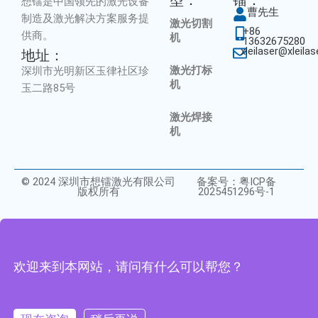
型：
镭：
想镭是中国领先的激光设备
曹先生
制造及激光解决方案服务提
激光切割
+86
供商。
机
13632675280
xleilaser@xleila
地址：
激光打标
深圳市光明新区玉律社区珍
机
玉二路85号
激光焊接
机
© 2024 深圳市想镭激光有限公司
备案号：粤ICP备
版权所有
2025451296号-1
欢迎来到本网站，请问有什么可以帮您？