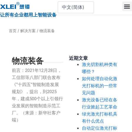
跳
至
让所有企业都用上智能设备
内
容
首页
/
解决方案
/ 物流装备
近期文章
物流装备
激光切割机种类有
前言：2021年12月28日，
哪些？
工信部等八部门联合发布
如何处理自动化激
《“十四五”智能制造发展
光打标机的一些常
规划》，提出，到2025
见问题
年，建成500个以上引领行
激光设备已经在各
业发展的智能制造示范工
行业掀起工艺革命
厂。（来源：新华社客户
绿光激光打标机具
端）
有什么优点
自动定位激光打标