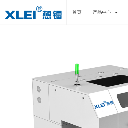
跳
至
首页
产品中心
内
容