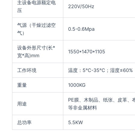
主设备电源额定电
220V/50Hz
压
气源（干燥过滤空
0.5-0.6Mpa
气）
设备外形尺寸(长*
1550*1470*1105
宽*高)mm
工作环境
温度：5℃-35℃；湿度≤60%
重量
1000KG
PE膜、木制品、纸张、皮革、
用途
等非金属材料
总功率
5.5KW