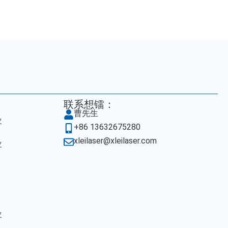
联系想镭：
曹先生
业
+86 13632675280
xleilaser@xleilaser.com
业
业