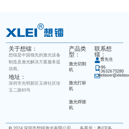
关于想镭：
产品类
联系想
型：
镭：
想镭是中国领先的激光设备
曹先生
制造及激光解决方案服务提
激光切割
+86
供商。
机
13632675280
xleilaser@xleila
地址：
激光打标
深圳市光明新区玉律社区珍
机
玉二路85号
激光焊接
机
© 2024 深圳市想镭激光有限公司
备案号：粤ICP备