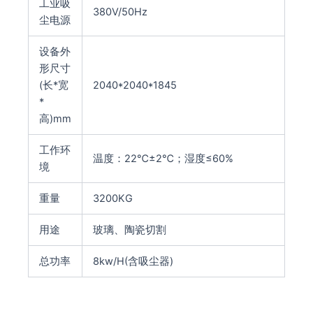
工业吸
380V/50Hz
尘电源
设备外
形尺寸
(长*宽
2040*2040*1845
*
高)mm
工作环
温度：22℃±2℃；湿度≤60%
境
重量
3200KG
用途
玻璃、陶瓷切割
总功率
8kw/H(含吸尘器)