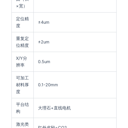
×宽）
定位精
±4um
度
重复定
±2um
位精度
X/Y分
0.5um
辨率
可加工
材料厚
0.1-20mm
度
平台结
大理石+直线电机
构
激光类
红外皮秒+CO2