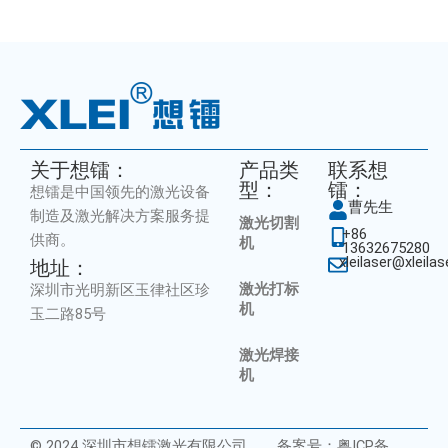
关于想镭：
产品类
联系想
型：
镭：
想镭是中国领先的激光设备
曹先生
制造及激光解决方案服务提
激光切割
+86
供商。
机
13632675280
xleilaser@xleila
地址：
激光打标
深圳市光明新区玉律社区珍
机
玉二路85号
激光焊接
机
© 2024 深圳市想镭激光有限公司
备案号：粤ICP备