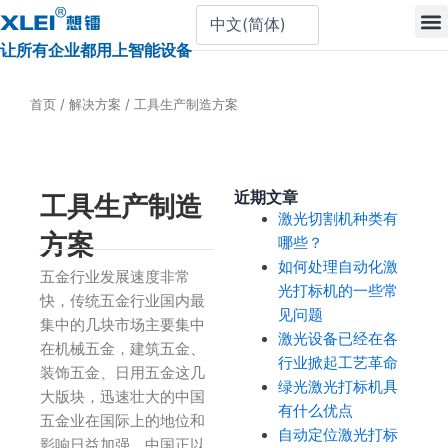
跳
至
让所有企业都用上智能设备
内
容
首页
/
解决方案
/ 工具生产制造方案
近期文章
工具生产制造
激光切割机种类有
方案
哪些？
如何处理自动化激
五金行业发展速度非常
光打标机的一些常
快，传统五金行业国内最
见问题
集中的几块市场主要集中
激光设备已经在各
在机械五金，建筑五金、
行业掀起工艺革命
装饰五金、日用五金这几
绿光激光打标机具
大版块，迅速壮大的中国
有什么优点
五金业在国际上的地位和
自动定位激光打标
影响日益加强，中国正以