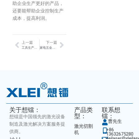
助企业生产更好的产品，
还要能帮助企业控制生产
成本，提高利润。
上一篇
下一篇
Prev
Next
工具生产制造方案
家电五金激光焊接及自动化解决方案
关于想镭：
产品类
联系想
型：
镭：
想镭是中国领先的激光设备
曹先生
制造及激光解决方案服务提
激光切割
+86
供商。
机
13632675280
xleilaser@xleila