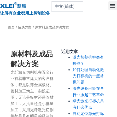
跳
至
让所有企业都用上智能设备
内
容
首页
/
解决方案
/ 原材料及成品解决方案
近期文章
原材料及成品
激光切割机种类有
解决方案
哪些？
如何处理自动化激
光纤激光切割机在五金行
光打标机的一些常
业有着非常庞大的客户群
见问题
体，都是以薄金属板材、
激光设备已经在各
管材加工为主，实践证
行业掀起工艺革命
明，无论是板材还是管材
绿光激光打标机具
加工，大批量还是小批量
有什么优点
加工，采用光纤激光切割
自动定位激光打标
机都是具有明显的经济效